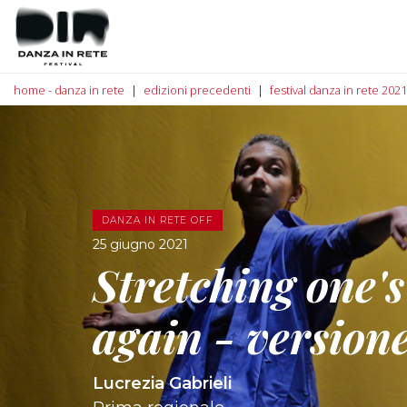
home - danza in rete
edizioni precedenti
festival danza in rete 2021
DANZA IN RETE OFF
25 giugno 2021
Stretching one'
again - versione
Lucrezia Gabrieli