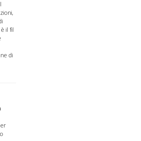
l
zioni,
di
il fil
e
one di
a
per
lo