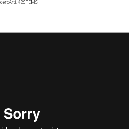
RicercArti, 42STEMS