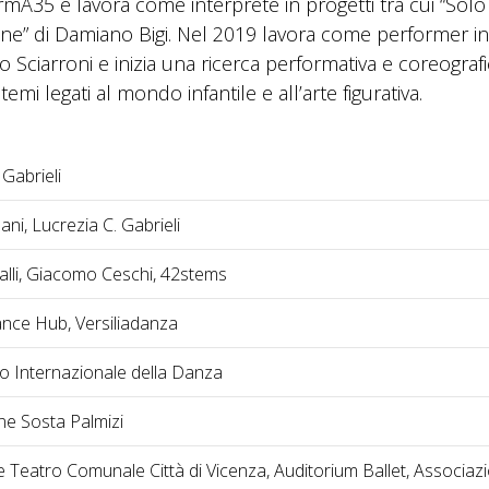
rmA35 e lavora come interprete in progetti tra cui “Solo
one” di Damiano Bigi. Nel 2019 lavora come performer in
Sciarroni e inizia una ricerca performativa e coreografi
emi legati al mondo infantile e all’arte figurativa.
 Gabrieli
ni, Lucrezia C. Gabrieli
lli, Giacomo Ceschi, 42stems
ance Hub, Versiliadanza
ro Internazionale della Danza
ne Sosta Palmizi
 Teatro Comunale Città di Vicenza, Auditorium Ballet, Associaz