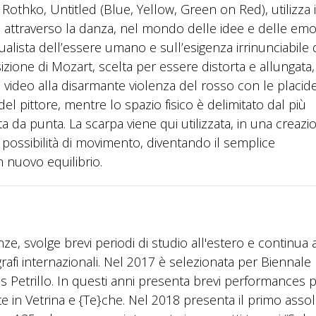
Rothko, Untitled (Blue, Yellow, Green on Red), utilizza i
 attraverso la danza, nel mondo delle idee e delle emo
ualista dell’essere umano e sull’esigenza irrinunciabile 
ione di Mozart, scelta per essere distorta e allungata, è 
 video alla disarmante violenza del rosso con le placid
del pittore, mentre lo spazio fisico è delimitato dal più
ta da punta. La scarpa viene qui utilizzata, in una creazi
ossibilità di movimento, diventando il semplice
 nuovo equilibrio.
ze, svolge brevi periodi di studio all'estero e continua 
i internazionali. Nel 2017 è selezionata per Biennale
ris Petrillo. In questi anni presenta brevi performances 
e in Vetrina e {Te}che. Nel 2018 presenta il primo asso