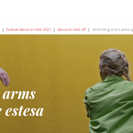
festival danza in rete 2021
danza in rete off
stretching one's arms a
s arms
 estesa