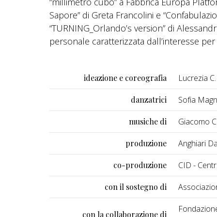
“millimetro cubo” a Fabbrica Europa Platfo
Sapore” di Greta Francolini e “Confabulazi
“TURNING_Orlando’s version” di Alessandro 
personale caratterizzata dall’interesse per t
ideazione e coreografia
Lucrezia C.
danzatrici
Sofia Magna
musiche di
Giacomo Ca
produzione
Anghiari D
co-produzione
CID - Cent
con il sostegno di
Associazio
Fondazione
con la collaborazione di