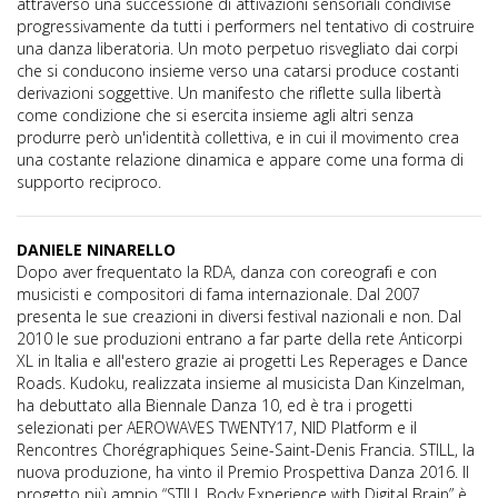
attraverso una successione di attivazioni sensoriali condivise
progressivamente da tutti i performers nel tentativo di costruire
una danza liberatoria. Un moto perpetuo risvegliato dai corpi
che si conducono insieme verso una catarsi produce costanti
derivazioni soggettive. Un manifesto che riflette sulla libertà
come condizione che si esercita insieme agli altri senza
produrre però un'identità collettiva, e in cui il movimento crea
una costante relazione dinamica e appare come una forma di
supporto reciproco.
DANIELE NINARELLO
Dopo aver frequentato la RDA, danza con coreografi e con
musicisti e compositori di fama internazionale. Dal 2007
presenta le sue creazioni in diversi festival nazionali e non. Dal
2010 le sue produzioni entrano a far parte della rete Anticorpi
XL in Italia e all'estero grazie ai progetti Les Reperages e Dance
Roads. Kudoku, realizzata insieme al musicista Dan Kinzelman,
ha debuttato alla Biennale Danza 10, ed è tra i progetti
selezionati per AEROWAVES TWENTY17, NID Platform e il
Rencontres Chorégraphiques Seine-Saint-Denis Francia. STILL, la
nuova produzione, ha vinto il Premio Prospettiva Danza 2016. Il
progetto più ampio “STILL Body Experience with Digital Brain” è