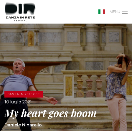
MENU
DANZA IN RETE OFF
10 luglio 2021
My heart goes boom
Daniele Ninarello