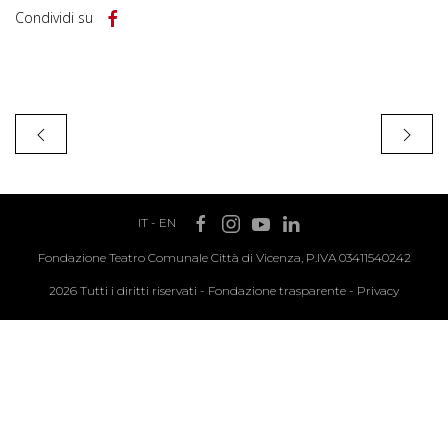
Condividi su
IT
-
EN
Fondazione Teatro Comunale Città di Vicenza, P.IVA 03411540242
2026 Tutti i diritti riservati -
Fondazione trasparente
-
Privacy