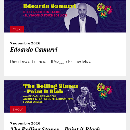
SCOPRI DI PIÙ
TALK
ACQUISTA
7 novembre 2026
Edoardo Camurri
CONDIVIDI
Dieci biscottini acidi - Il Viaggio Psichedelico
SCOPRI DI PIÙ
SHOW
ACQUISTA
7 novembre 2026
The Rolling Stones - Paint it Black