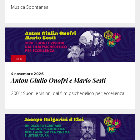
Musica Spontanea
SCOPRI DI PIÙ
TALK
ACQUISTA
4 novembre 2026
Anton Giulio Onofri e Mario Sesti
CONDIVIDI
2001: Suoni e visioni dal film psichedelico per eccellenza
SCOPRI DI PIÙ