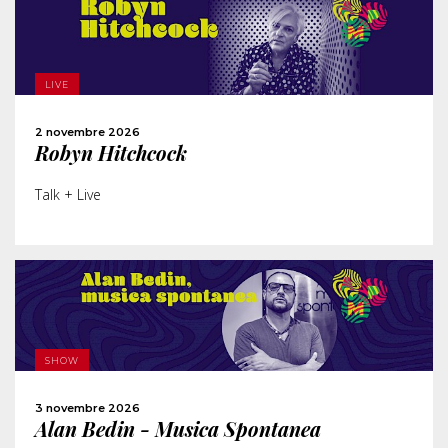
SCOPRI DI PIÙ
LIVE
ACQUISTA
2 novembre 2026
Robyn Hitchcock
CONDIVIDI
Talk + Live
SCOPRI DI PIÙ
SHOW
ACQUISTA
3 novembre 2026
Alan Bedin - Musica Spontanea
CONDIVIDI