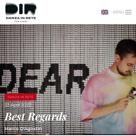
MENU
DANZA IN RETE
22 April 2022
Best Regards
Marco D'Agostin