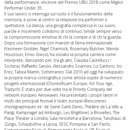
della performance, vincitore del Premio UBU 2018 come Miglior
Performer Under 35.
Il suo lavoro si interroga sul ruolo e il funzionamento della
memoria, e pone al centro la relazione tra performer e
spettatore. La danza, una geografia complessa in cui suoni,
parole e movimenti collidono di continuo, tende sempre verso
la compromissione emotiva di chi la compie e di chi la guarda.
Dopo una formazione con maestri di fama internazionale
(Yasmeen Godder, Nigel Charnock, Rosemary Butcher, Wendy
Houstoun, Emio Greco), ha iniziato la propria carriera come
interprete, danzando per, tra gli altri, Claudia Castellucci /
Socìetas Raffaello Sanzio, Alessandro Sciarroni, Liz Santoro, Iris
Erez, Tabea Martin, Sotterraneo. Dal 2010 ad oggi ha sviluppato
la propria ricerca coreografica come artista ospite di numerosi
progetti internazionali (ChoreoRoam Europe, Act Your Age,
Triptych). È stato per due volte tra le Priority Company del
network europeo Aerowaves. Ha presentato i propri lavori in
molti dei principali festival e teatri europei (Rencontres
chorégraphiques int. de Seine-Saint-Denis, Théâtre de La Ville a
Parigi, Kampnagel ad Amburgo, Les Brigittines a Bruxelles, The
Place Theater a Londra, Sala Hiroshima a Barcelona, Tanzhaus di
Zurigo, Schaubühne a Lipsia, SESC Pompeia a San Paolo,
Santarcangelo Festival, Romaeuropa Festival, VIE Festival,