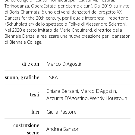
Torinodanza, OperaEstate, per citarne alcuni). Dal 2019, su invito
di Boris Charmatz, è uno dei venti danzatori del progetto XX
Dancers for the 20th century, per il quale interpreta il repertorio
«Schuhplattler» dello spettacolo Folk-s di Alessandro Sciarroni.
Nel 2020 è stato invitato da Marie Chouinard, direttrice della
Biennale Danza, a realizzare una nuova creazione per i danzatori
di Biennale College.
di e con
Marco D'Agostin
suono, grafiche
LSKA
Chiara Bersani, Marco D’Agostin,
testi
Azzurra D’Agostino, Wendy Houstoun
luci
Giulia Pastore
costruzione
Andrea Sanson
scene